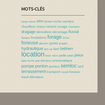
MOTS-CLÉS
BRH
brise-roche
carrière
barge
benne
chauffeur
chaux
ciment
curage
cézembre
dragage
fluvial
démolition
déroctage
forage
fondations
fluviaux
foreur
foreuse
godet
glissière
grappin
hydraulique
liebherr
liant
jack up
location
pieux
pelle
louer
micro
petite
pneumatique
plate-forme auto-élévatrice
semloc
pompe
ponton
porteur
tarif
terrassement
transport
travaux
travail
treuil
élévateur