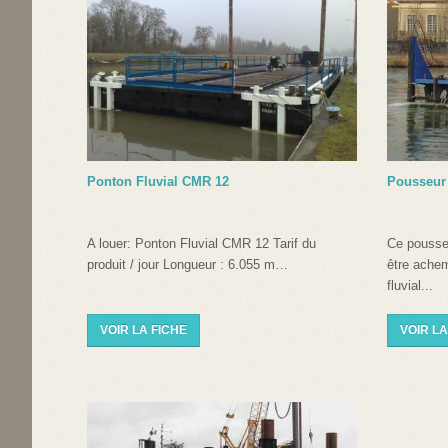
Ponton Fluvial CMR 12
Pousseur 
A louer: Ponton Fluvial CMR 12 Tarif du
Ce pousse
produit / jour Longueur : 6.055 m…
être achem
fluvial...
VOIR LA FICHE
VOIR LA