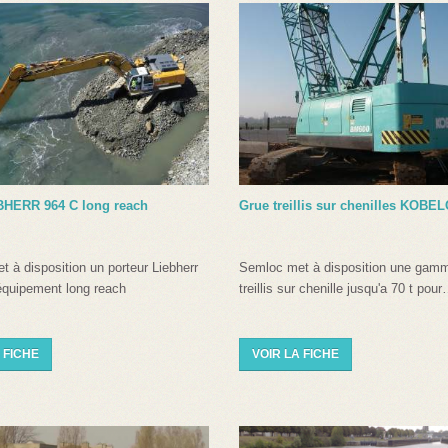
BHERR 964 C long reach
Grue treillis sur chenilles KOB
 à disposition un porteur Liebherr
Semloc met à disposition une gamm
équipement long reach
treillis sur chenille jusqu'a 70 t pou
 FICHE
VOIR LA FICHE