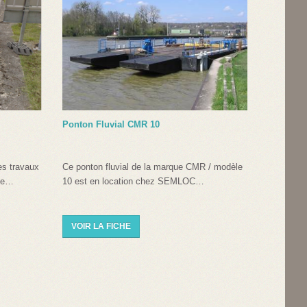
Ponton Fluvial CMR 10
es travaux
Ce ponton fluvial de la marque CMR / modèle
 le…
10 est en location chez SEMLOC…
VOIR LA FICHE