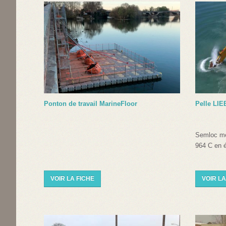
Ponton de travail MarineFloor
Pelle LIE
Semloc met
964 C en 
VOIR LA FICHE
VOIR LA