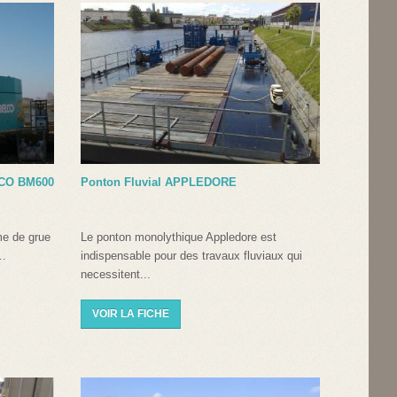
ELCO BM600
Ponton Fluvial APPLEDORE
e de grue
Le ponton monolythique Appledore est
r…
indispensable pour des travaux fluviaux qui
necessitent...
VOIR LA FICHE