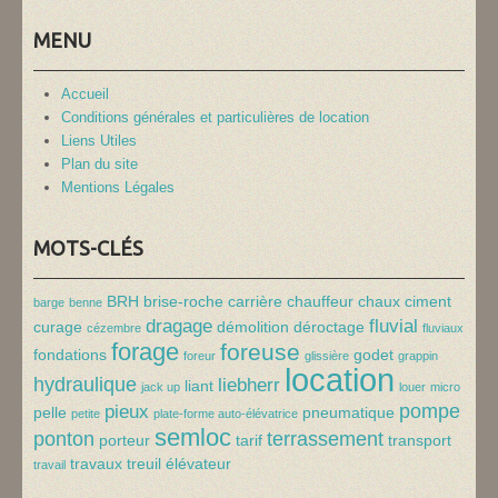
MENU
Accueil
Conditions générales et particulières de location
Liens Utiles
Plan du site
Mentions Légales
MOTS-CLÉS
BRH
brise-roche
carrière
chauffeur
chaux
ciment
barge
benne
dragage
fluvial
curage
démolition
déroctage
cézembre
fluviaux
forage
foreuse
fondations
godet
foreur
glissière
grappin
location
hydraulique
liebherr
liant
jack up
louer
micro
pompe
pieux
pelle
pneumatique
petite
plate-forme auto-élévatrice
semloc
ponton
terrassement
porteur
tarif
transport
travaux
treuil
élévateur
travail