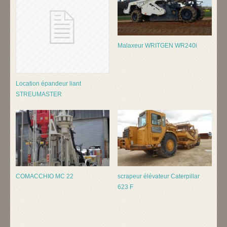
Malaxeur WRITGEN WR240i
Location épandeur liant
STREUMASTER
COMACCHIO MC 22
scrapeur élévateur Caterpillar
623 F