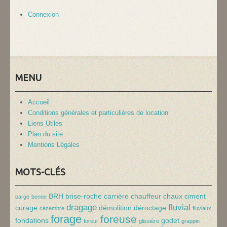
Connexion
MENU
Accueil
Conditions générales et particulières de location
Liens Utiles
Plan du site
Mentions Légales
MOTS-CLÉS
BRH
brise-roche
carrière
chauffeur
chaux
ciment
barge
benne
dragage
fluvial
curage
démolition
déroctage
cézembre
fluviaux
forage
foreuse
fondations
godet
foreur
glissière
grappin